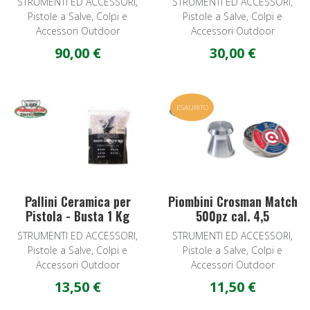
STRUMENTI ED ACCESSORI,
STRUMENTI ED ACCESSORI,
Pistole a Salve, Colpi e
Pistole a Salve, Colpi e
Accessori Outdoor
Accessori Outdoor
90,00 €
30,00 €
Add to Wishlist
A
ESAURITO
Quick View
Q
Pallini Ceramica per
Piombini Crosman Match
Pistola - Busta 1 Kg
500pz cal. 4,5
STRUMENTI ED ACCESSORI,
STRUMENTI ED ACCESSORI,
Pistole a Salve, Colpi e
Pistole a Salve, Colpi e
Accessori Outdoor
Accessori Outdoor
13,50 €
11,50 €