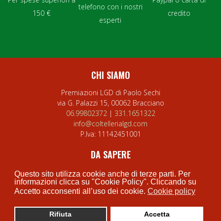
telefono con i nostri
150 €
credito
esperti
CHI SIAMO
Premiazioni LGD di Paolo Sechi
via G. Palazzi 15, 00062 Bracciano
06.99802372
|
331.1651322
info@coltellerialgd.com
P.Iva:
11142451001
DA SAPERE
Privacy Policy
Questo sito utilizza cookie anche di terze parti. Per
Cookie Policy
informazioni clicca su "Cookie Policy". Cliccando su
Accetto acconsenti all’uso dei cookie.
Cookie policy
Termini e condizioni
Rifiuta
Accetta
0
0
My Wishlist
Carrel