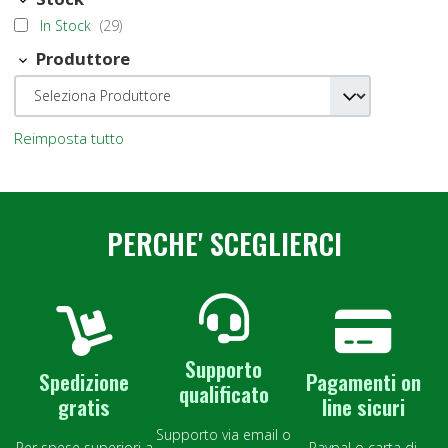
In Stock
(29)
Produttore
Reimposta tutto
PERCHE' SCEGLIERCI
Supporto
Spedizione
Pagamenti on
qualificato
gratis
line sicuri
Supporto via email o
Per spese superiori a
Paypal o carta di