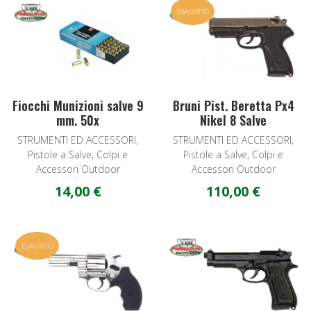
Add to Wishlist
A
ESAURITO
Quick View
Q
Fiocchi Munizioni salve 9
Bruni Pist. Beretta Px4
mm. 50x
Nikel 8 Salve
STRUMENTI ED ACCESSORI,
STRUMENTI ED ACCESSORI,
Pistole a Salve, Colpi e
Pistole a Salve, Colpi e
Accessori Outdoor
Accessori Outdoor
14,00 €
110,00 €
Add to Wishlist
A
ESAURITO
Quick View
Q