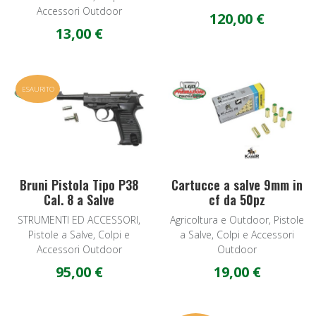
Accessori Outdoor
120,00 €
13,00 €
Add to Wishlist
A
ESAURITO
Quick View
Q
Bruni Pistola Tipo P38
Cartucce a salve 9mm in
Cal. 8 a Salve
cf da 50pz
STRUMENTI ED ACCESSORI,
Agricoltura e Outdoor, Pistole
Pistole a Salve, Colpi e
a Salve, Colpi e Accessori
Accessori Outdoor
Outdoor
95,00 €
19,00 €