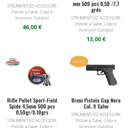
mm 500 pcs 0,50 /7,7
STRUMENTI ED ACCESSORI,
grds
Pistole a Salve, Colpi e
Accessori Outdoor
STRUMENTI ED ACCESSORI,
Pistole a Salve, Colpi e
46,00 €
Accessori Outdoor
13,00 €
Add to Wishlist
A
ESAURITO
Quick View
Q
Rifle Pellet Sport-Field
Bruni Pistola Gap Nera
Spide 4,5mm 500 pcs
Cal. 9 Salve
0,59gr/9,10grs
STRUMENTI ED ACCESSORI,
STRUMENTI ED ACCESSORI,
Pistole a Salve, Colpi e
Pistole a Salve, Colpi e
Accessori Outdoor