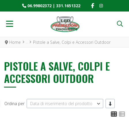
FACEBOOK SOCIAL
INSTAGRAM SO
06.99802372
|
331.1651322
Home
Pistole a Salve, Colpi e Accessori Outdoor
PISTOLE A SALVE, COLPI E
ACCESSORI OUTDOOR
-/+
Ordina per
Data di inserimento del prodotto
Grid
L