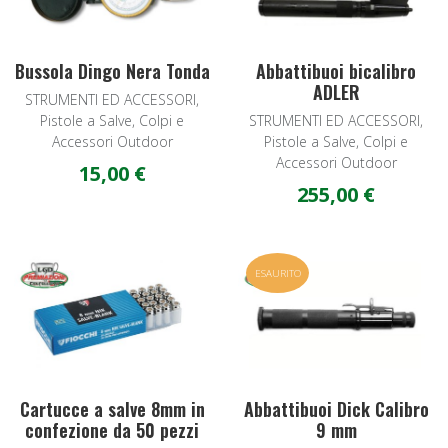
Bussola Dingo Nera Tonda
Abbattibuoi bicalibro
ADLER
STRUMENTI ED ACCESSORI,
Pistole a Salve, Colpi e
STRUMENTI ED ACCESSORI,
Accessori Outdoor
Pistole a Salve, Colpi e
Accessori Outdoor
15,00 €
255,00 €
Add to Wishlist
A
ESAURITO
Quick View
Q
Cartucce a salve 8mm in
Abbattibuoi Dick Calibro
confezione da 50 pezzi
9 mm