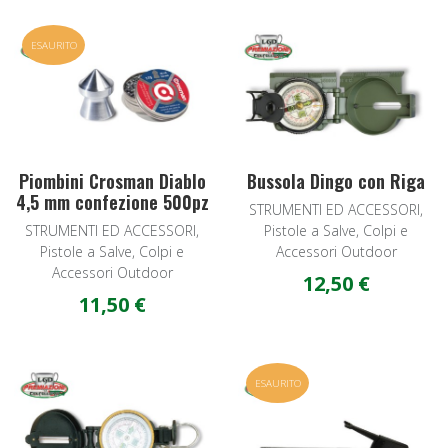
Add to Wishlist
A
ESAURITO
Quick View
Q
Piombini Crosman Diablo
Bussola Dingo con Riga
4,5 mm confezione 500pz
STRUMENTI ED ACCESSORI,
STRUMENTI ED ACCESSORI,
Pistole a Salve, Colpi e
Pistole a Salve, Colpi e
Accessori Outdoor
Accessori Outdoor
12,50 €
11,50 €
Add to Wishlist
A
ESAURITO
Quick View
Q