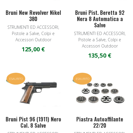
Bruni New Revolver Nikel
Bruni Pist. Beretta 92
380
Nera 8 Automatica a
Salve
STRUMENTI ED ACCESSORI,
Pistole a Salve, Colpi e
STRUMENTI ED ACCESSORI,
Accessori Outdoor
Pistole a Salve, Colpi e
Accessori Outdoor
125,00 €
135,50 €
Add to Wishlist
A
ESAURITO
ESAURITO
Quick View
Q
Bruni Pist 96 (1911) Nero
Piastra Autoaffilante
Cal. 8 Salve
22/20