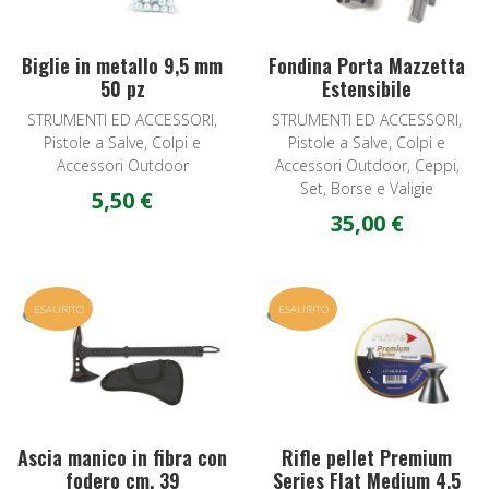
Biglie in metallo 9,5 mm
Fondina Porta Mazzetta
50 pz
Estensibile
STRUMENTI ED ACCESSORI,
STRUMENTI ED ACCESSORI,
Pistole a Salve, Colpi e
Pistole a Salve, Colpi e
Accessori Outdoor
Accessori Outdoor, Ceppi,
Set, Borse e Valigie
5,50 €
35,00 €
Add to Wishlist
A
ESAURITO
ESAURITO
Quick View
Q
Ascia manico in fibra con
Rifle pellet Premium
fodero cm. 39
Series Flat Medium 4,5