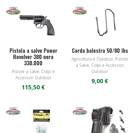
Add to Wishlist
A
Quick View
Q
Pistola a salve Power
Corda balestra 50/80 lbs
Revolver 380 nera
Agricoltura e Outdoor, Pistole
330.000
a Salve, Colpi e Accessori
Pistole a Salve, Colpi e
Outdoor
Accessori Outdoor
9,00 €
115,50 €
Add to Wishlist
A
Quick View
Q