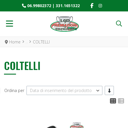
FACEBOOK SOCIAL
INSTAGRAM SO
06.99802372
|
331.1651322
Home
COLTELLI
COLTELLI
-/+
Ordina per
Data di inserimento del prodotto
Grid
L
Add to Wishlist
A