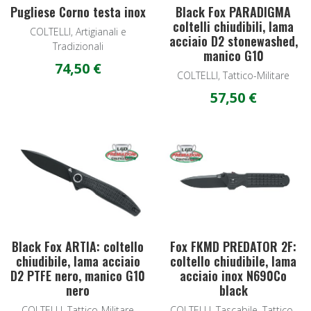
Pugliese Corno testa inox
Black Fox PARADIGMA
coltelli chiudibili, lama
COLTELLI, Artigianali e
acciaio D2 stonewashed,
Tradizionali
manico G10
74,50 €
COLTELLI, Tattico-Militare
57,50 €
Add to Wishlist
A
Quick View
Q
Black Fox ARTIA: coltello
Fox FKMD PREDATOR 2F:
chiudibile, lama acciaio
coltello chiudibile, lama
D2 PTFE nero, manico G10
acciaio inox N690Co
nero
black
COLTELLI, Tattico-Militare
COLTELLI, Tascabile, Tattico-