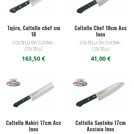
Tojiro, Coltello chef cm
Coltello Chef 18cm Acc
18
Inox
COLTELLI DA CUCINA ,
COLTELLI DA CUCINA ,
COLTELLI
COLTELLI
163,50 €
41,00 €
Add to Wishlist
A
Quick View
Q
Coltello Nakiri 17cm Acc
Coltello Santoku 17cm
Inox
Acciaio Inox