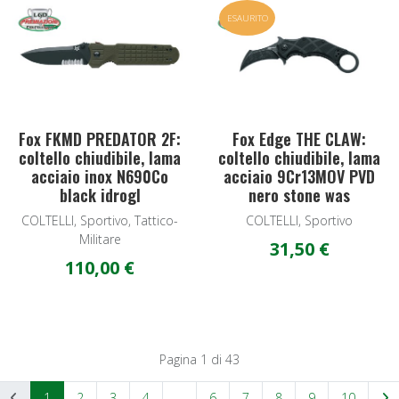
Add to Wishlist
A
ESAURITO
Quick View
Q
Fox FKMD PREDATOR 2F:
Fox Edge THE CLAW:
coltello chiudibile, lama
coltello chiudibile, lama
acciaio inox N690Co
acciaio 9Cr13MOV PVD
black idrogl
nero stone was
COLTELLI, Sportivo, Tattico-
COLTELLI, Sportivo
Militare
31,50 €
110,00 €
Pagina 1 di 43
1
2
3
4
...
6
7
8
9
10