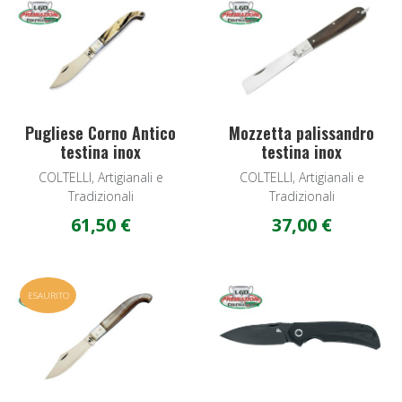
Add to Wishlist
A
Quick View
Q
Pugliese Corno Antico
Mozzetta palissandro
testina inox
testina inox
COLTELLI, Artigianali e
COLTELLI, Artigianali e
Tradizionali
Tradizionali
61,50 €
37,00 €
Add to Wishlist
A
ESAURITO
Quick View
Q