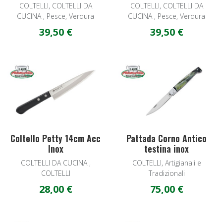
COLTELLI, COLTELLI DA
COLTELLI, COLTELLI DA
CUCINA , Pesce, Verdura
CUCINA , Pesce, Verdura
39,50 €
39,50 €
Add to Wishlist
A
Quick View
Q
Coltello Petty 14cm Acc
Pattada Corno Antico
Inox
testina inox
COLTELLI DA CUCINA ,
COLTELLI, Artigianali e
COLTELLI
Tradizionali
28,00 €
75,00 €