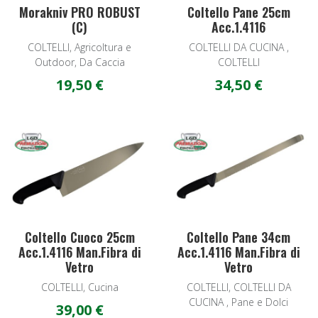
Morakniv PRO ROBUST
Coltello Pane 25cm
(C)
Acc.1.4116
COLTELLI, Agricoltura e
COLTELLI DA CUCINA ,
Outdoor, Da Caccia
COLTELLI
19,50 €
34,50 €
Add to Wishlist
A
Quick View
Q
Coltello Cuoco 25cm
Coltello Pane 34cm
Acc.1.4116 Man.Fibra di
Acc.1.4116 Man.Fibra di
Vetro
Vetro
COLTELLI, Cucina
COLTELLI, COLTELLI DA
CUCINA , Pane e Dolci
39,00 €