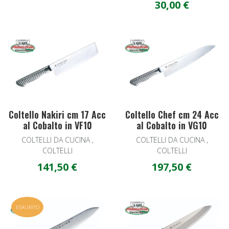
30,00 €
Add to Wishlist
A
Quick View
Q
Coltello Nakiri cm 17 Acc
Coltello Chef cm 24 Acc
al Cobalto in VF10
al Cobalto in VG10
COLTELLI DA CUCINA ,
COLTELLI DA CUCINA ,
COLTELLI
COLTELLI
141,50 €
197,50 €
Add to Wishlist
A
ESAURITO
Quick View
Q