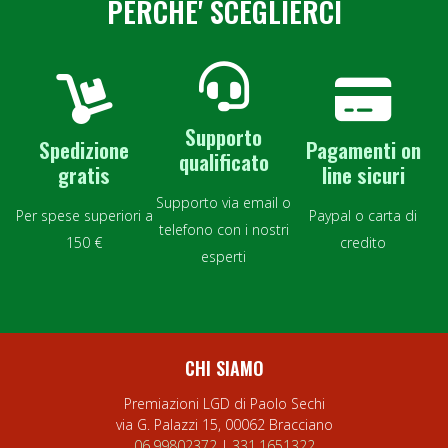
PERCHE' SCEGLIERCI
Supporto
Spedizione
Pagamenti on
qualificato
gratis
line sicuri
Supporto via email o
Per spese superiori a
Paypal o carta di
telefono con i nostri
150 €
credito
esperti
CHI SIAMO
Premiazioni LGD di Paolo Sechi
via G. Palazzi 15, 00062 Bracciano
06.99802372
|
331.1651322