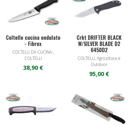
Quick View
Q
Coltello cucina ondulato
Crkt DRIFTER BLACK
- Fibrox
W/SILVER BLADE D2
6450D2
COLTELLI DA CUCINA ,
COLTELLI
COLTELLI, Agricoltura e
Outdoor
38,90 €
95,00 €
Add to Wishlist
A
Quick View
Q