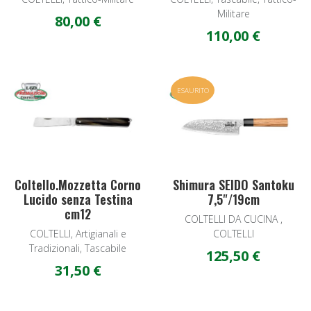
Militare
80,00 €
110,00 €
Add to Wishlist
A
ESAURITO
Quick View
Q
Coltello.Mozzetta Corno
Shimura SEIDO Santoku
Lucido senza Testina
7,5"/19cm
cm12
COLTELLI DA CUCINA ,
COLTELLI, Artigianali e
COLTELLI
Tradizionali, Tascabile
125,50 €
31,50 €