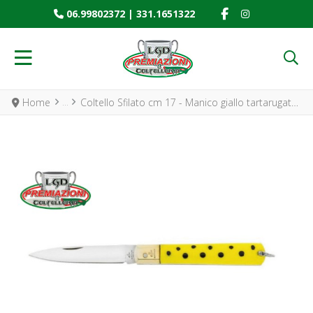
FACEBOOK SOCIAL
INSTAGRAM SO
06.99802372
|
331.1651322
Home
Coltello Sfilato cm 17 - Manico giallo tartarugato e Lama inox