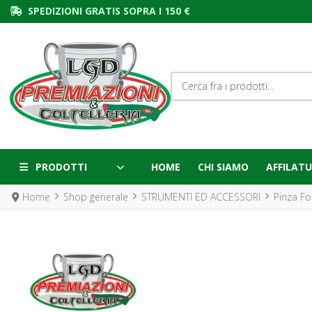
SPEDIZIONI GRATIS SOPRA I 150 €
Cerca fra i prodotti...
PRODOTTI
HOME
CHI SIAMO
AFFILATU
Home
Shop generale
STRUMENTI ED ACCESSORI
Pinza For