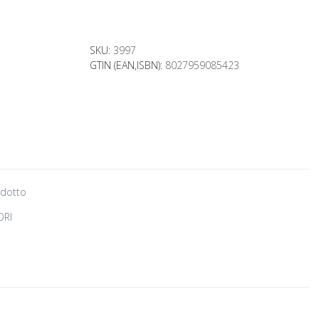
SKU:
3997
GTIN (EAN,ISBN):
8027959085423
odotto
ORI