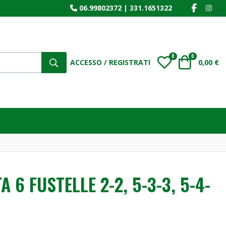
FACEBOO
INS
06.99802372
|
331.1651322
0
0
My Wishlist
Carrello
ACCESSO / REGISTRATI
0,00 €
 6 FUSTELLE 2-2, 5-3-3, 5-4-