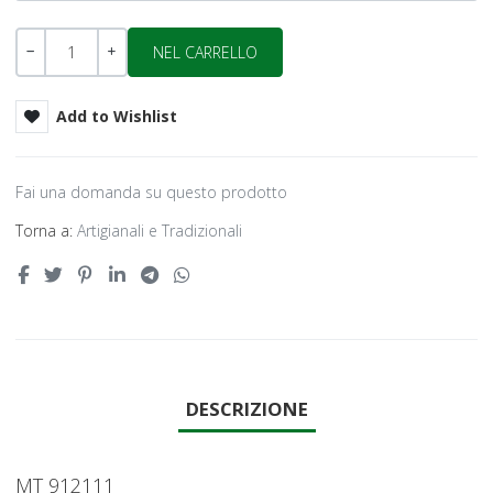
Quantità
-
+
Add to Wishlist
Fai una domanda su questo prodotto
Torna a:
Artigianali e Tradizionali
DESCRIZIONE
MT 912111