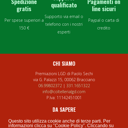
Spedizione
Pagamenti on
qualificato
gratis
line sicuri
Supporto via email o
Per spese superiori a
Paypal o carta di
telefono con i nostri
150 €
credito
esperti
CHI SIAMO
Premiazioni LGD di Paolo Sechi
via G. Palazzi 15, 00062 Bracciano
06.99802372
|
331.1651322
info@coltellerialgd.com
P.Iva:
11142451001
DA SAPERE
Privacy Policy
Questo sito utilizza cookie anche di terze parti. Per
Cookie Policy
informazioni clicca su "Cookie Policy". Cliccando su