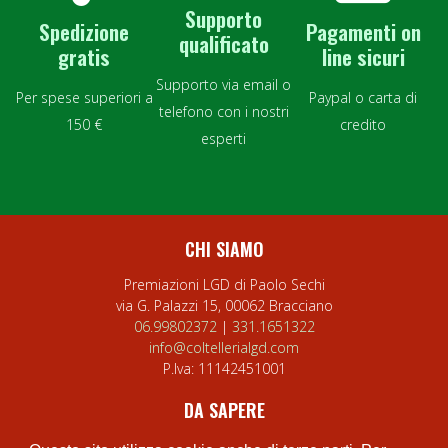
Supporto
Spedizione
Pagamenti on
qualificato
gratis
line sicuri
Supporto via email o
Per spese superiori a
Paypal o carta di
telefono con i nostri
150 €
credito
esperti
CHI SIAMO
Premiazioni LGD di Paolo Sechi
via G. Palazzi 15, 00062 Bracciano
06.99802372
|
331.1651322
info@coltellerialgd.com
P.Iva:
11142451001
DA SAPERE
Privacy Policy