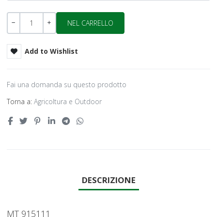
Quantità
-
+
Add to Wishlist
Fai una domanda su questo prodotto
Torna a:
Agricoltura e Outdoor
DESCRIZIONE
MT 915111