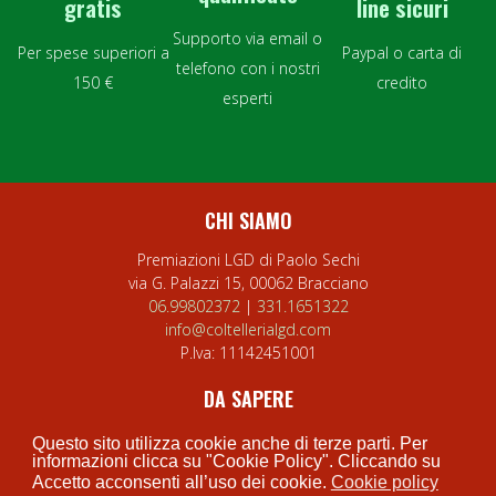
gratis
line sicuri
Supporto via email o
Per spese superiori a
Paypal o carta di
telefono con i nostri
150 €
credito
esperti
CHI SIAMO
Premiazioni LGD di Paolo Sechi
via G. Palazzi 15, 00062 Bracciano
06.99802372
|
331.1651322
info@coltellerialgd.com
P.Iva:
11142451001
DA SAPERE
Privacy Policy
Questo sito utilizza cookie anche di terze parti. Per
Cookie Policy
informazioni clicca su "Cookie Policy". Cliccando su
Accetto acconsenti all’uso dei cookie.
Cookie policy
Termini e condizioni