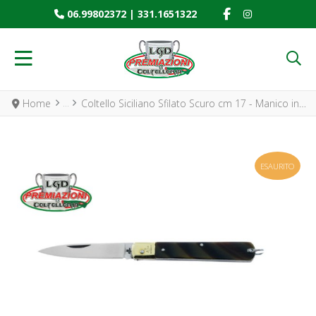
FACEBOOK SOCIAL
INSTAGRAM SO
06.99802372
|
331.1651322
Home
Coltello Siciliano Sfilato Scuro cm 17 - Manico in Finto corno e Lama Inox
ESAURITO