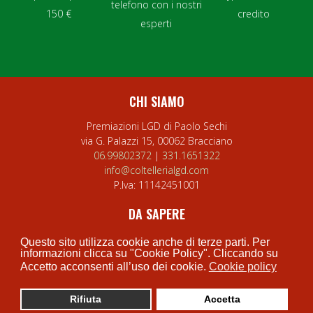
telefono con i nostri
150 €
credito
esperti
CHI SIAMO
Premiazioni LGD di Paolo Sechi
via G. Palazzi 15, 00062 Bracciano
06.99802372
|
331.1651322
info@coltellerialgd.com
P.Iva:
11142451001
DA SAPERE
Privacy Policy
Questo sito utilizza cookie anche di terze parti. Per
Cookie Policy
informazioni clicca su "Cookie Policy". Cliccando su
Accetto acconsenti all’uso dei cookie.
Cookie policy
Termini e condizioni
Rifiuta
Accetta
0
0
My Wishlist
Carrel