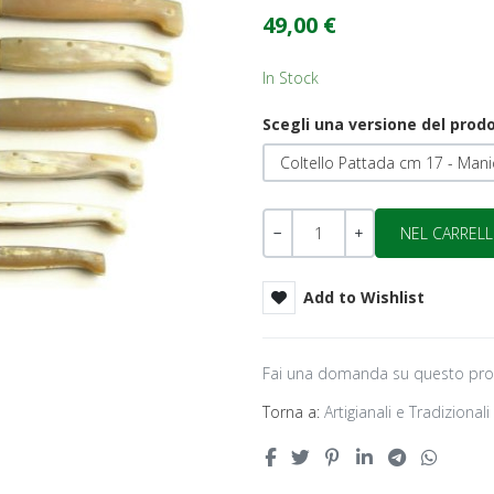
49,00 €
In Stock
Scegli una versione del prod
Coltello Pattada cm 17 - Mani
Quantità
-
+
Add to Wishlist
Fai una domanda su questo pr
Torna a:
Artigianali e Tradizionali