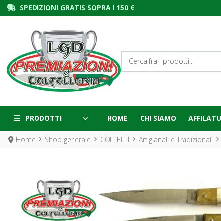
SPEDIZIONI GRATIS SOPRA I 150 €
Cerca fra i prodotti...
PRODOTTI
HOME
CHI SIAMO
AFFILATU
Home
Shop generale
COLTELLI
Artigianali e Tradizionali