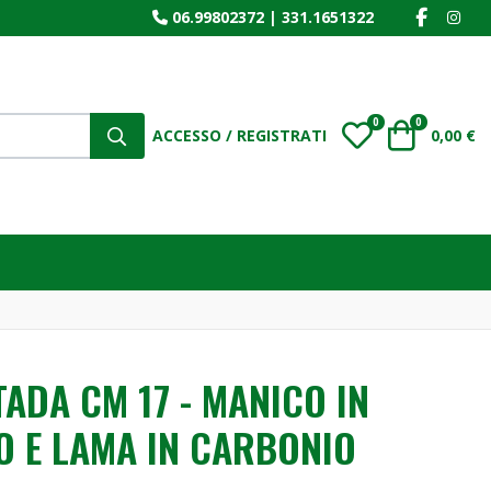
FACEBOO
INS
06.99802372
|
331.1651322
0
0
My Wishlist
Carrello
ACCESSO / REGISTRATI
0,00 €
ADA CM 17 - MANICO IN
 E LAMA IN CARBONIO