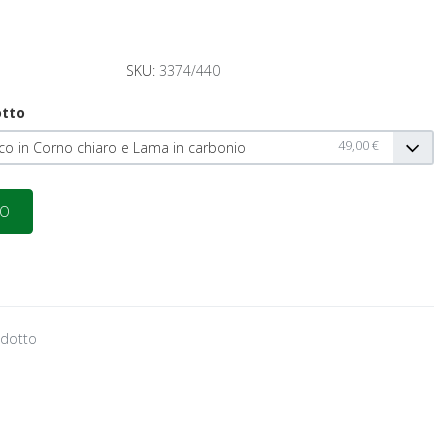
SKU:
3374/440
otto
49,00 €
co in Corno chiaro e Lama in carbonio
odotto