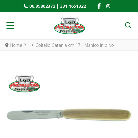
FACEBOOK SOCIAL
INSTAGRAM SO
06.99802372
|
331.1651322
Home
Coltello Catania cm 17 - Manico in olivo