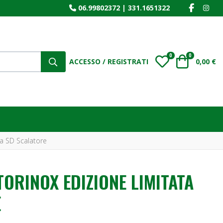
FACEBOO
INS
06.99802372
|
331.1651322
0
0
My Wishlist
Carrello
ACCESSO / REGISTRATI
0,00 €
ta SD Scalatore
TORINOX EDIZIONE LIMITATA
E