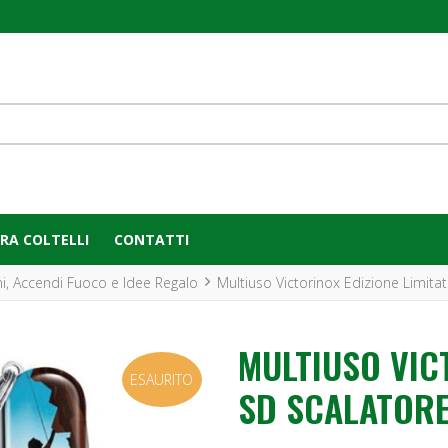
RA COLTELLI
CONTATTI
i, Accendi Fuoco e Idee Regalo
Multiuso Victorinox Edizione Limita
MULTIUSO VIC
ESAURITO
SD SCALATOR