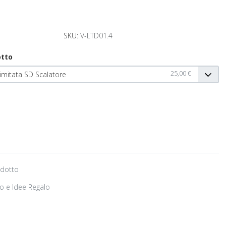
SKU:
V-LTD01.4
otto
25,00 €
Limitata SD Scalatore
odotto
o e Idee Regalo