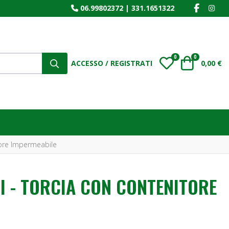
FACEBOO
INS
06.99802372
|
331.1651322
0
0
My Wishlist
Carrello
ACCESSO / REGISTRATI
0,00 €
tore Impermeabile
NI - TORCIA CON CONTENITORE