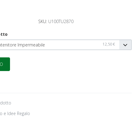
SKU:
U100TU2870
otto
12,50 €
ontenitore Impermeabile
odotto
o e Idee Regalo