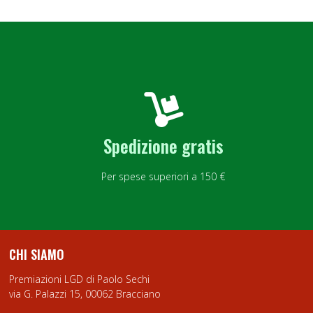
Spedizione gratis
Per spese superiori a 150 €
CHI SIAMO
Premiazioni LGD di Paolo Sechi
via G. Palazzi 15, 00062 Bracciano
06.99802372
|
331.1651322